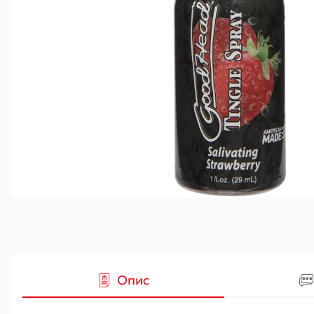
Гідропомпи
Вакуумні
Аксесуари
Опис