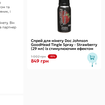
о
том та
ник, і
нету. Він
а партнер
Спрей для мінету Doc Johnson
GoodHead Tingle Spray - Strawberry
(29 мл) із стимулюючим ефектом
1 002 грн
-15%
849 грн