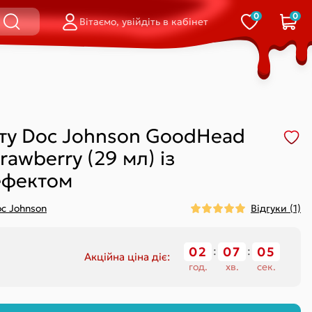
0
0
Вітаємо, увійдіть в кабінет
і
равлінням на
Стрінги
Смарт-вібратори
стані
Відкриті
Для пари
Сліпи
Для точки G
і
Шортики
Подвійні (кліторальний-
ту Doc Johnson GoodHead
вагінальні)
Вагінальні
trawberry (29 мл) із
ефектом
c Johnson
Відгуки (1)
Кільце
Петля / ласо
На палець
02
:
07
:
05
Акційна ціна діє:
Обмежувач
істінгу)
год.
хв.
сек.
Відкриті