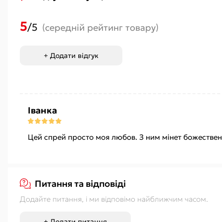
5
/5
(середній рейтинг товару)
+ Додати відгук
Іванка
Цей спрей просто моя любов. З ним мінет божественн
Питання та відповіді
Додайте питання, і ми відповімо найближчим часом.
+ Додати питання