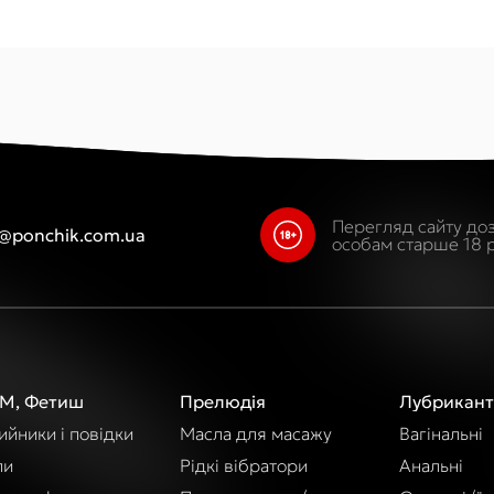
Перегляд сайту до
o@ponchik.com.ua
особам старше 18 р
М, Фетиш
Прелюдія
Лубрикант
йники і повідки
Масла для масажу
Вагінальні
пи
Рідкі вібратори
Анальні