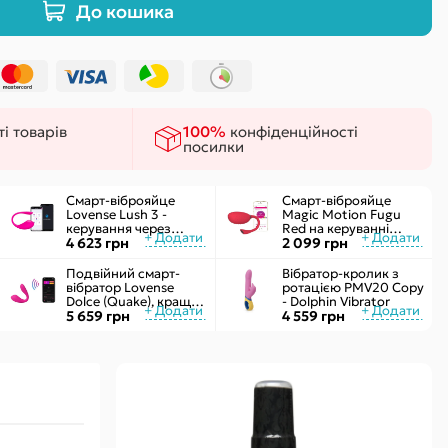
До кошика
ки
 сексу
і товарів
100%
конфіденційності
посилки
Смарт-віброяйце
Смарт-віброяйце
Lovense Lush 3 -
Magic Motion Fugu
керування через
Red на керуванні
інтернет
4 623 грн
через смартфон, 9
2 099 грн
режимів вібрації
Подвійний смарт-
Вібратор-кролик з
вібратор Lovense
ротацією PMV20 Copy
Dolce (Quake), краще
- Dolphin Vibrator
Lush 3, управління зі
5 659 грн
4 559 грн
смартфона