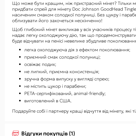
Що може бути кращим, ніж пристрасний мінет? Тільки м
придбати спрей для мінету Doc Johnson GoodHead Tingle
насиченим смаком солодкої полуниці. Без цукру і парабе
облизувати його захочеться нескінченно!
Щоб глибокий мінет викликав у всіх учасників процесу тіл
надає легку охолоджуючу дію, так що продемонструвати
буде відчувати на пенісі невелике збудливе поколюва
легка охолоджуюча дія з ефектом поколювання;
приємний смак солодкої полуниці;
освіжає подих;
не липкий, приємна консистенція;
зручна форма випуску у вигляді спрею;
не містить цукор і парабени;
PETA-сертифікований, animal-friendly;
виготовлений в США.
Подаруйте собі і партнеру кращі відчуття від мінету, які 
Відгуки покупців (1)