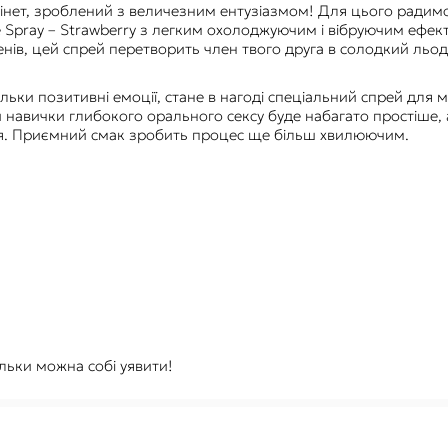
інет, зроблений з величезним ентузіазмом! Для цього радим
 Spray – Strawberry з легким охолоджуючим і вібруючим ефек
нів, цей спрей перетворить член твого друга в солодкий льодя
ьки позитивні емоції, стане в нагоді спеціальний спрей для мі
 навички глибокого орального сексу буде набагато простіше, 
ння. Приємний смак зробить процес ще більш хвилюючим.
тільки можна собі уявити!