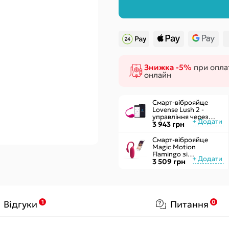
Чоловічі
Секс-гойдал
Жіночі
Подушки для
Надувні
Знижка -5%
при оплат
онлайн
Смарт-віброяйце
Lovense Lush 2 -
управління через
додаток
3 943 грн
Смарт-віброяйце
Magic Motion
Flamingo зі
стимулятором
3 509 грн
клітора, 3 види вправ
Кегеля
1
0
Відгуки
Питання