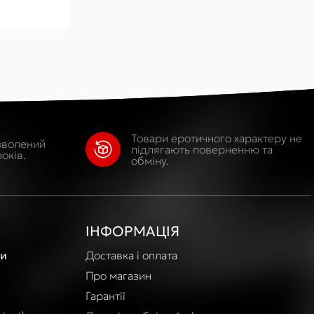
Товари еротичного характеру не
зволений
підлягають поверненню та
оків.
обміну.
ІНФОРМАЦІЯ
и
Доставка і оплата
Про магазин
Гарантії