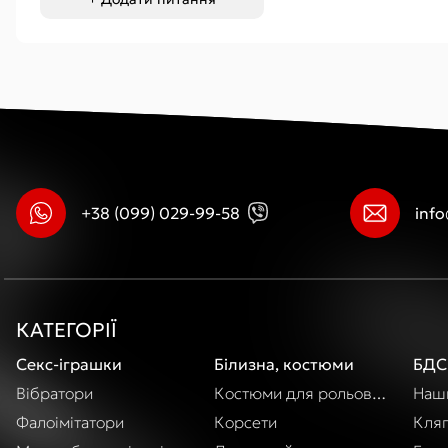
+38 (099) 029-99-58
inf
КАТЕГОРІЇ
Секс-іграшки
Білизна, костюми
БДС
Вібратори
Костюми для рольових ігор
Наши
Фалоімітатори
Корсети
Кля