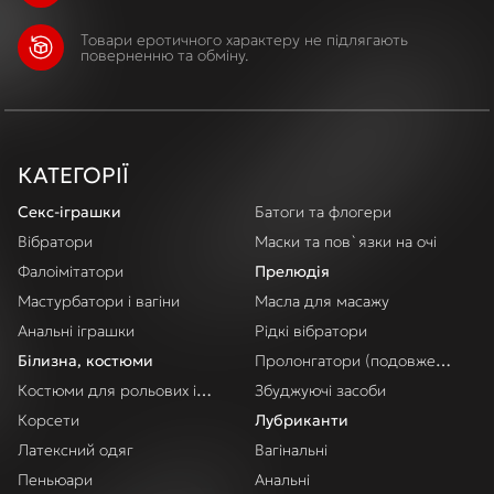
Товари еротичного характеру не підлягають
поверненню та обміну.
КАТЕГОРІЇ
Секс-іграшки
Батоги та флогери
Вібратори
Маски та пов`язки на очі
Фалоімітатори
Прелюдія
Мастурбатори і вагіни
Масла для масажу
Анальні іграшки
Рідкі вібратори
Білизна, костюми
Пролонгатори (подовження акт
Костюми для рольових ігор
Збуджуючі засоби
Корсети
Лубриканти
Латексний одяг
Вагінальні
Пеньюари
Анальні