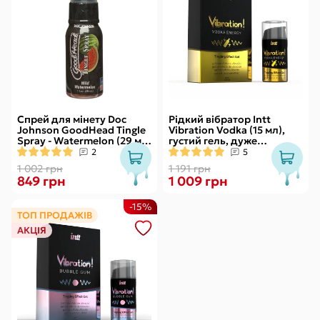
Спрей для мінету Doc
Рідкий вібратор Intt
Johnson GoodHead Tingle
Vibration Vodka (15 мл),
Spray - Watermelon (29 мл)
густий гель, дуже
зі стимулювальним
смачний, діє до 30 хвилин
2
5
ефектом
1 002 грн
1 191 грн
849 грн
1 009 грн
-15%
ТОП ПРОДАЖІВ
АКЦІЯ