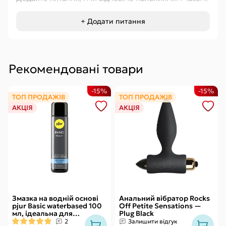
+ Додати питання
Рекомендовані товари
-15%
-15%
ТОП ПРОДАЖІВ
ТОП ПРОДАЖІВ
АКЦІЯ
АКЦІЯ
Змазка на водній основі
Анальний вібратор Rocks
pjur Basic waterbased 100
Off Petite Sensations —
мл, ідеальна для
Plug Black
новачків, найкраща ціна/
2
Залишити відгук