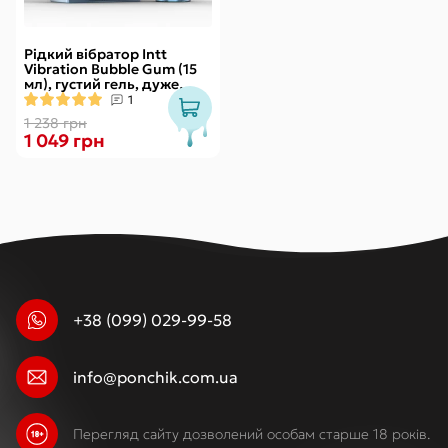
Рідкий вібратор Intt
Vibration Bubble Gum (15
мл), густий гель, дуже
смачний, діє до 30 хвилин
1
1 238 грн
1 049 грн
+38 (099) 029-99-58
info@ponchik.com.ua
Перегляд сайту дозволений особам старше 18 років.