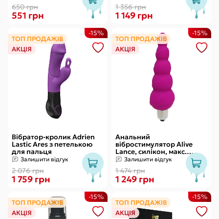
якість
650 грн
1 356 грн
551 грн
1 149 грн
-15%
-15%
ТОП ПРОДАЖІВ
ТОП ПРОДАЖІВ
АКЦІЯ
АКЦІЯ
Вібратор-кролик Adrien
Анальний
Lastic Ares з петелькою
вібростимулятор Alive
для пальця
Lance, силікон, макс.
діаметр 2,9 см
Залишити відгук
Залишити відгук
(передостання кулька)
2 076 грн
1 474 грн
1 759 грн
1 249 грн
-15%
-15%
ТОП ПРОДАЖІВ
ТОП ПРОДАЖІВ
АКЦІЯ
АКЦІЯ