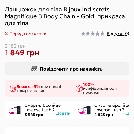
Ланцюжок для тіла Bijoux Indiscrets
Magnifique 8 Body Chain - Gold, прикраса
для тіла
Передзамовлення
Відгуки (0)
2 182 грн
1 849 грн
Повідомити про наявність
100%
Знижка -5%
при оплаті
конфіденційності
товарів онлайн
посилки
Смарт-віброяйце
Смарт-віброяйце
Lovense Lush 2 -
Lovense Lush 3 -
управління через
керування через
3 943 грн
4 623 грн
додаток
інтернет