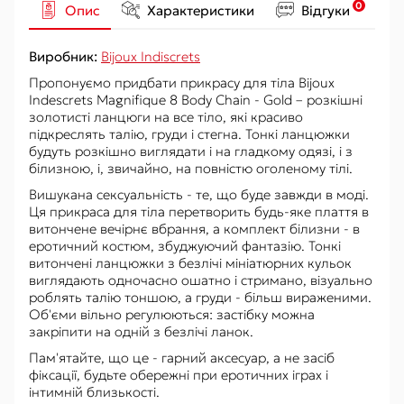
0
Опис
Характеристики
Відгуки
Виробник:
Bijoux Indiscrets
Пропонуємо придбати прикрасу для тіла Bijoux
Indescrets Magnifique 8 Body Chain - Gold – розкішні
золотисті ланцюги на все тіло, які красиво
підкреслять талію, груди і стегна. Тонкі ланцюжки
будуть розкішно виглядати і на гладкому одязі, і з
білизною, і, звичайно, на повністю оголеному тілі.
Вишукана сексуальність - те, що буде завжди в моді.
Ця прикраса для тіла перетворить будь-яке плаття в
витончене вечірнє вбрання, а комплект білизни - в
еротичний костюм, збуджуючий фантазію. Тонкі
витончені ланцюжки з безлічі мініатюрних кульок
виглядають одночасно ошатно і стримано, візуально
роблять талію тоншою, а груди - більш вираженими.
Об'єми вільно регулюються: застібку можна
закріпити на одній з безлічі ланок.
Пам'ятайте, що це - гарний аксесуар, а не засіб
фіксації, будьте обережні при еротичних іграх і
інтимній близькості.