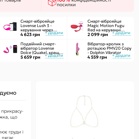
ки
посилки
 сексу
Смарт-віброяйце
Смарт-віброяйце
Lovense Lush 3 -
Magic Motion Fugu
керування через
Red на керуванні
інтернет
4 623 грн
через смартфон, 9
2 099 грн
режимів вібрації
Подвійний смарт-
Вібратор-кролик з
вібратор Lovense
ротацією PMV20 Copy
Dolce (Quake), краще
- Dolphin Vibrator
Lush 3, управління зі
5 659 грн
4 559 грн
смартфона
дуємо
 прикрасу-
южка, що
ює груди і
 лягає,