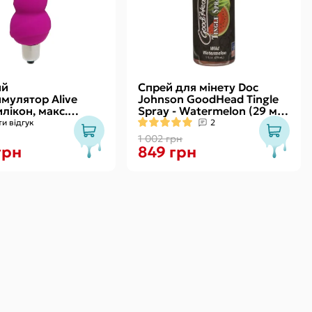
ий
Спрей для мінету Doc
имулятор Alive
Johnson GoodHead Tingle
илікон, макс.
Spray - Watermelon (29 мл)
2,9 см
зі стимулювальним
и відгук
2
стання кулька)
ефектом
1 002 грн
грн
849 грн