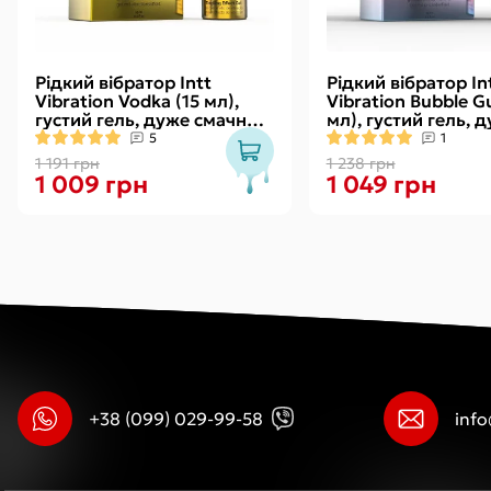
Рідкий вібратор Intt
Рідкий вібратор In
Vibration Vodka (15 мл),
Vibration Bubble G
густий гель, дуже смачний,
мл), густий гель, 
діє до 30 хвилин
смачний, діє до 3
5
1
1 191 грн
1 238 грн
1 009 грн
1 049 грн
+38 (099) 029-99-58
inf