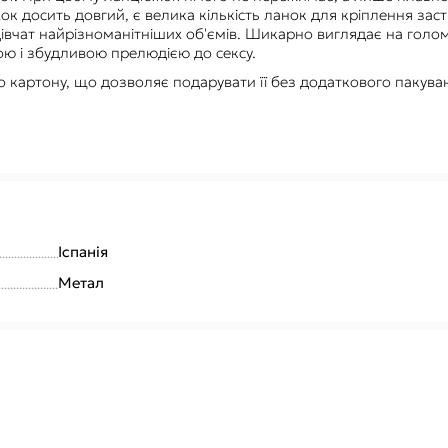
досить довгий, є велика кількість ланок для кріплення засті
 дівчат найрізноманітніших об'ємів. Шикарно виглядає на голому
ою і збудливою прелюдією до сексу.
 картону, що дозволяє подарувати її без додаткового пакува
Іспанія
Метал