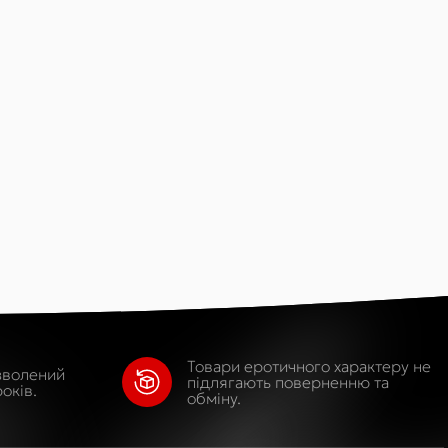
Товари еротичного характеру не
зволений
підлягають поверненню та
оків.
обміну.