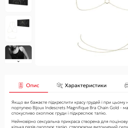
Гідропомпи
Вакуумні
Аксесуари
Опис
Характеристики
Якщо ви бажаєте підкреслити красу грудей і при цьому
портупею Bijoux Indescrets Magnifique Bra Chain Gold -
спокусливо охоплює груди і підкреслює талію.
Неймовірно сексуальна прикраса створена для поцінову
кілька разів охоплює талію, створюючи витончений сил