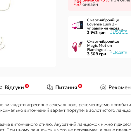
Чоловічі
Секс-гойдал
онлайн
Жіночі
Подушки для
Надувні
Смарт-віброяйце
Lovense Lush 2 -
управління через
додаток
3 943 грн
Смарт-віброяйце
Magic Motion
Flamingo зі
стимулятором
3 509 грн
клітора, 3 види вправ
Кегеля
0
0
Відгуки
Питання
Рекомен
 не виглядати агресивно сексуальною, рекомендуємо придбати
 максимально витончений варіант портупеї з золотистого ланц
вачів витонченого стилю. Акуратний ланцюжок ніжно підкресл
ует. При цьому ланцюжок нічого не пережимає, а лише плавно