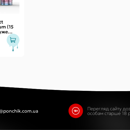
tt
um (15
дуже
0 хвилин
Перегляд сайту до
o@ponchik.com.ua
особам старше 18 р