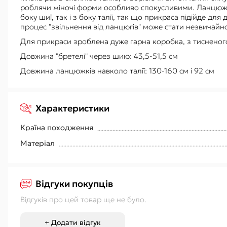
роблячи жіночі форми особливо спокусливими. Ланцюжок 
боку шиї, так і з боку талії, так що прикраса підійде для
процес "звільнення від ланцюгів" може стати незвичайн
Для прикраси зроблена дуже гарна коробка, з тисненого
Довжина "бретелі" через шию: 43,5-51,5 см
Довжина ланцюжків навколо талії: 130-160 см і 92 см
Характеристики
Країна походження
Матеріал
Відгуки покупців
Відгуків про цей товар ще не було.
+ Додати відгук