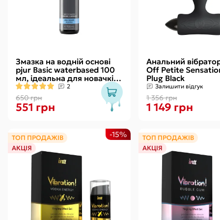
Змазка на водній основі
Анальний вібратор
pjur Basic waterbased 100
Off Petite Sensati
мл, ідеальна для новачків,
Plug Black
найкраща ціна/якість
2
Залишити відгук
650 грн
1 356 грн
551 грн
1 149 грн
-15%
ТОП ПРОДАЖІВ
ТОП ПРОДАЖІВ
АКЦІЯ
АКЦІЯ