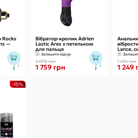
 Rocks
Вібратор-кролик Adrien
Анальн
ons —
Lastic Ares з петелькою
віброст
для пальця
Lance, с
діаметр 
Залишити відгук
Залишит
(передо
2 076 грн
1 474 грн
1 759 грн
1 249 
-15%