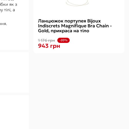
бки як з
 тілі, а
Ланцюжок портупея Bijoux
ння.
Indiscrets Magnifique Bra Chain -
Gold, прикраса на тіло
1 176 грн
-20%
943 грн