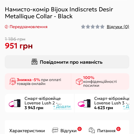
Намисто-комір Bijoux Indiscrets Desir
Metallique Collar - Black
Передзамовлення
Відгуки (0)
1 186 грн
951 грн
Повідомити про наявність
100%
Знижка -5%
при оплаті
конфіденційності
товарів онлайн
посилки
Смарт-віброяйце
Смарт-віброяйце
Lovense Lush 2 -
Lovense Lush 3 -
управління через
керування через
3 943 грн
4 623 грн
додаток
інтернет
0
0
Характеристики
Відгуки
Питання