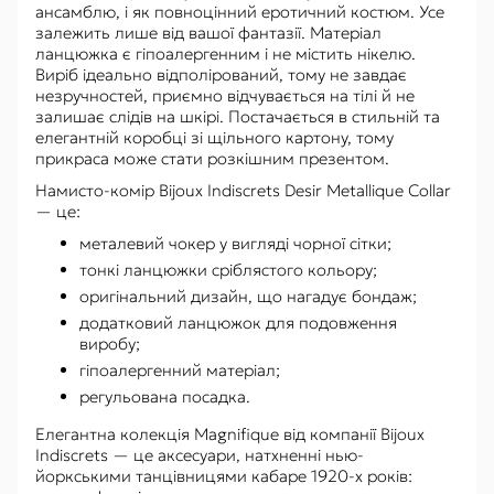
ансамблю, і як повноцінний еротичний костюм. Усе
залежить лише від вашої фантазії. Матеріал
ланцюжка є гіпоалергенним і не містить нікелю.
Виріб ідеально відполірований, тому не завдає
незручностей, приємно відчувається на тілі й не
залишає слідів на шкірі. Постачається в стильній та
елегантній коробці зі щільного картону, тому
прикраса може стати розкішним презентом.
Намисто-комір Bijoux Indiscrets Desir Metallique Collar
— це:
металевий чокер у вигляді чорної сітки;
тонкі ланцюжки сріблястого кольору;
оригінальний дизайн, що нагадує бондаж;
додатковий ланцюжок для подовження
виробу;
гіпоалергенний матеріал;
регульована посадка.
Елегантна колекція Magnifique від компанії Bijoux
Indiscrets — це аксесуари, натхненні нью-
йоркськими танцівницями кабаре 1920-х років: