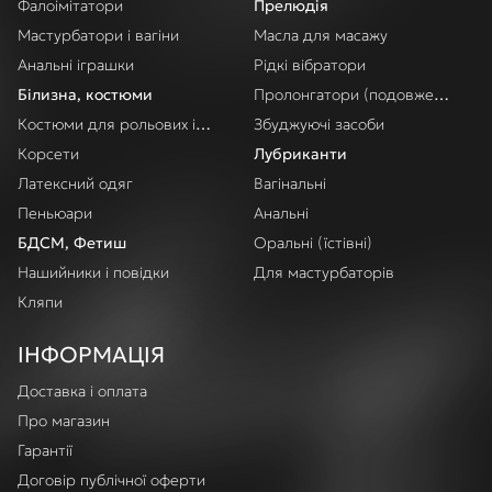
Фалоімітатори
Прелюдія
Мастурбатори і вагіни
Масла для масажу
Анальні іграшки
Рідкі вібратори
Білизна, костюми
Пролонгатори (подовження акт
Костюми для рольових ігор
Збуджуючі засоби
Корсети
Лубриканти
Латексний одяг
Вагінальні
Пеньюари
Анальні
БДСМ, Фетиш
Оральні (їстівні)
Нашийники і повідки
Для мастурбаторів
Кляпи
ІНФОРМАЦІЯ
Доставка і оплата
Про магазин
Гарантії
Договір публічної оферти