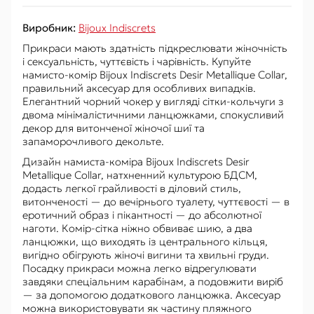
Виробник:
Bijoux Indiscrets
Прикраси мають здатність підкреслювати жіночність
і сексуальність, чуттєвість і чарівність. Купуйте
намисто-комір Bijoux Indiscrets Desir Metallique Collar,
правильний аксесуар для особливих випадків.
Елегантний чорний чокер у вигляді сітки-кольчуги з
двома мінімалістичними ланцюжками, спокусливий
декор для витонченої жіночої шиї та
запаморочливого декольте.
Дизайн намиста-коміра Bijoux Indiscrets Desir
Metallique Collar, натхненний культурою БДСМ,
додасть легкої грайливості в діловий стиль,
витонченості — до вечірнього туалету, чуттєвості — в
еротичний образ і пікантності — до абсолютної
наготи. Комір-сітка ніжно обвиває шию, а два
ланцюжки, що виходять із центрального кільця,
вигідно обігрують жіночі вигини та хвильні груди.
Посадку прикраси можна легко відрегулювати
завдяки спеціальним карабінам, а подовжити виріб
— за допомогою додаткового ланцюжка. Аксесуар
можна використовувати як частину пляжного