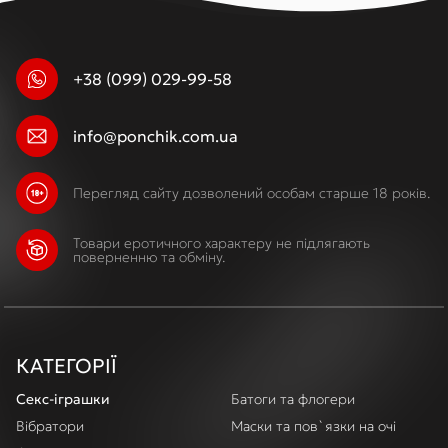
+38 (099) 029-99-58
info@ponchik.com.ua
Перегляд сайту дозволений особам старше 18 років.
Товари еротичного характеру не підлягають
поверненню та обміну.
КАТЕГОРІЇ
Секс-іграшки
Батоги та флогери
Вібратори
Маски та пов`язки на очі