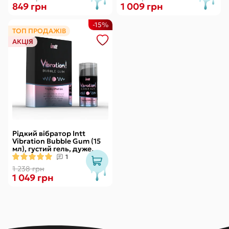
849 грн
1 009 грн
-15%
ТОП ПРОДАЖІВ
АКЦІЯ
Рідкий вібратор Intt
Vibration Bubble Gum (15
мл), густий гель, дуже
смачний, діє до 30 хвилин
1
1 238 грн
1 049 грн