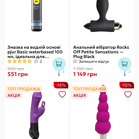
Змазка на водній основі
Анальний вібратор Rocks
pjur Basic waterbased 100
Off Petite Sensations —
мл, ідеальна для
Plug Black
новачків, найкраща ціна/
2
Залишити відгук
якість
650 грн
1 356 грн
551 грн
1 149 грн
-15%
-15%
ТОП ПРОДАЖІВ
ТОП ПРОДАЖІВ
АКЦІЯ
АКЦІЯ