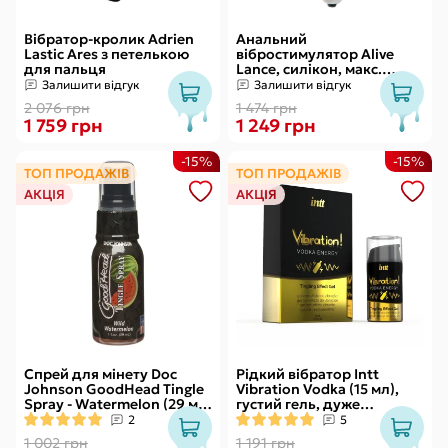
Вібратор-кролик Adrien
Анальний
Lastic Ares з петелькою
вібростимулятор Alive
для пальця
Lance, силікон, макс.
діаметр 2,9 см
Залишити відгук
Залишити відгук
(передостання кулька)
2 076 грн
1 474 грн
1 759 грн
1 249 грн
-15%
-15%
ТОП ПРОДАЖІВ
ТОП ПРОДАЖІВ
АКЦІЯ
АКЦІЯ
Спрей для мінету Doc
Рідкий вібратор Intt
Johnson GoodHead Tingle
Vibration Vodka (15 мл),
Spray - Watermelon (29 мл)
густий гель, дуже
зі стимулювальним
смачний, діє до 30 хвилин
2
5
ефектом
1 002 грн
1 191 грн