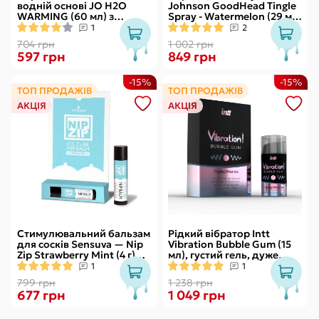
водній основі JO H2O
Johnson GoodHead Tingle
WARMING (60 мл) з
Spray - Watermelon (29 мл)
екстрактом перцевої
зі стимулювальним
1
2
м’яти
ефектом
704 грн
1 002 грн
597 грн
849 грн
-15%
-15%
ТОП ПРОДАЖІВ
ТОП ПРОДАЖІВ
АКЦІЯ
АКЦІЯ
Стимулювальний бальзам
Рідкий вібратор Intt
для сосків Sensuva — Nip
Vibration Bubble Gum (15
Zip Strawberry Mint (4 г)
мл), густий гель, дуже
охолоджувальний
смачний, діє до 30 хвилин
1
1
799 грн
1 238 грн
677 грн
1 049 грн