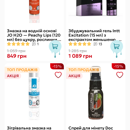
Змазка на водній основі
Збуджувальний гель Intt
JO H2O — Peachy Lips (120
Excitation (15 мл) з
мл) без цукру, рослинний
екстрактом женьшеню, з
гліцерин
ефектом вібрації
1
13
1 059 грн
1 285 грн
849 грн
1 089 грн
-15%
-15%
ТОП ПРОДАЖІВ
ТОП ПРОДАЖІВ
АКЦІЯ
АКЦІЯ
Зігрівальна змазка на
Спрей для мінету Doc