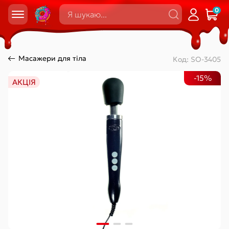
0
Масажери для тіла
Код:
SO-3405
-15%
АКЦІЯ