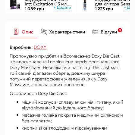
Intt Excitation (15 мл) з
для клітора Sensuv
екстрактом
ON for Her Arousal
1 089 грн
1 223 грн
женьшеню, з ефектом
Ice 29мл охолодж.
вібрації
рідкий вібратор
0
Опис
Характеристики
Відгуки
Виробник:
DOXY
Пропонуємо придбати вібромасажер Doxy Die Cast -
це вдосконалена і поліпшена версія оригінального
Doxy Massager. Незважаючи на те, що Die Cast має
той самий діапазон обертів, довжину шнура і
потужний перетворювач живлення, як у Doxy
Massager, є кілька нових оновлень.
Особливості Doxy Die Cast:
міцний корпус зі сплаву алюмінія і титану, який
відполірований до ідеального блиску;
масажна голівка покрита медичним силіконом
без фталатов;
кнопки зі світлодіодним підсвічуванням