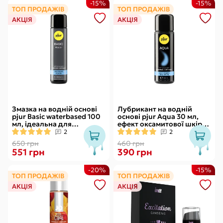
-15%
-15%
ТОП ПРОДАЖІВ
ТОП ПРОДАЖІВ
АКЦІЯ
АКЦІЯ
Змазка на водній основі
Лубрикант на водній
pjur Basic waterbased 100
основі pjur Aqua 30 мл,
мл, ідеальна для
ефект оксамитової шкіри
новачків, найкраща ціна/
без прилипання
2
2
якість
650 грн
460 грн
551 грн
390 грн
-20%
-15%
ТОП ПРОДАЖІВ
ТОП ПРОДАЖІВ
АКЦІЯ
АКЦІЯ