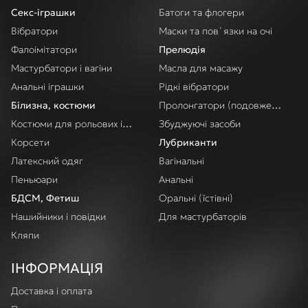
Секс-іграшки
Батоги та флогери
Вібратори
Маски та пов`язки на очі
Фалоімітатори
Прелюдія
Мастурбатори і вагіни
Масла для масажу
Анальні іграшки
Рідкі вібратори
Білизна, костюми
Пролонгатори (подовження акт
Костюми для рольових ігор
Збуджуючі засоби
Корсети
Лубриканти
Латексний одяг
Вагінальні
Пеньюари
Анальні
БДСМ, Фетиш
Оральні (їстівні)
Нашийники і повідки
Для мастурбаторів
Кляпи
ІНФОРМАЦІЯ
Доставка і оплата