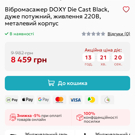
Вібромасажер DOXY Die Cast Black,
дуже потужний, живлення 220В,
металевий корпус
В наявності
Відгуки (0)
Акційна ціна діє:
9 982 грн
13
21
20
8 459 грн
год.
хв.
сек.
До кошика
100%
Знижка -5%
при оплаті
конфіденційності
товарів онлайн
посилки
Збуджувальний гель
Збуджувальний ге