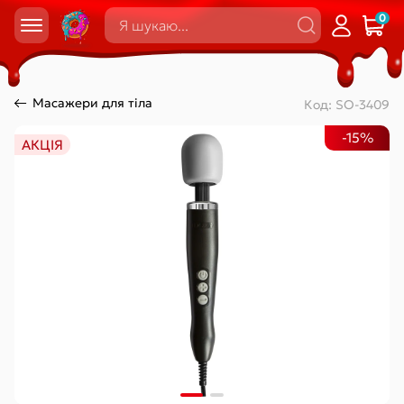
0
Масажери для тіла
Код:
SO-3409
-15%
АКЦІЯ