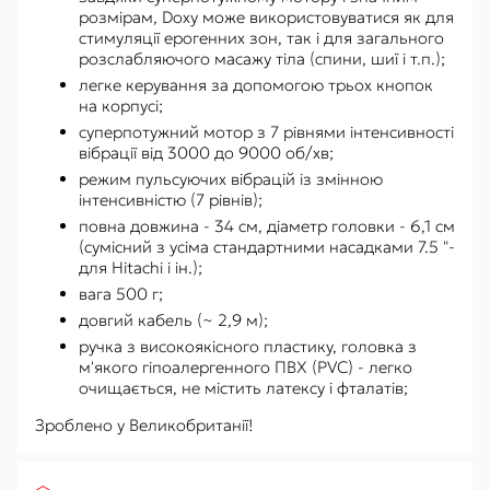
розмірам, Doxy може використовуватися як для
стимуляції ерогенних зон, так і для загального
розслабляючого масажу тіла (спини, шиї і т.п.);
легке керування за допомогою трьох кнопок
на корпусі;
суперпотужний мотор з 7 рівнями інтенсивності
вібрації від 3000 до 9000 об/хв;
режим пульсуючих вібрацій із змінною
інтенсивністю (7 рівнів);
повна довжина - 34 см, діаметр головки - 6,1 см
(сумісний з усіма стандартними насадками 7.5 "-
для Hitachi і ін.);
вага 500 г;
довгий кабель (~ 2,9 м);
ручка з високоякісного пластику, головка з
м'якого гіпоалергенного ПВХ (PVC) - легко
очищається, не містить латексу і фталатів;
Зроблено у Великобританії!