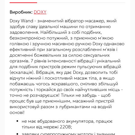
Виробник:
DOXY
Doxy Wand - знаменитий вібратор-масажер, який
здобув славу ідеальної машини по отриманню
задоволення. Найбільший з собі подібних,
безкомпромісно потужний, з приємною м'якою
голівкою і зручною масивною ручкою Doxy однаково
ефективний при загальному розслабленні м'язів і
досягненні божевільних за силою сексуальних
оргазмів. 7 рівнів інтенсивності вібрації і унікальний
для подібних пристроїв режим пульсуючих вібрацій
(ескалація). Вібрація, яку дає Doxy, дозволить тобі
відчути ніжний і лоскотливий масаж тіла, а якщо
побажаєшь чогось яскравішого, сміливо збільшуй
потужність і торкайся до своїх найчутливіших місць -
точно не розчаруєшся! Тільки не забудь - щоб
процес був ще приємнішим, масажний пристрій
використовуй разом з лубрикантами на водній
основі!
не має вбудованого акумулятора, працює
тільки від мережі 220В;
завдяки суперпотужному мотору і значним