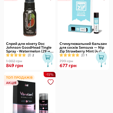
Спрей для мінету Doc
Стимулювальний бальзам
Johnson GoodHead Tingle
для сосків Sensuva — Nip
Spray - Watermelon (29 мл)
Zip Strawberry Mint (4 г)
зі стимулювальним
охолоджувальний
2
1
ефектом
1 002 грн
799 грн
849 грн
677 грн
-15%
ТОП ПРОДАЖІВ
АКЦІЯ