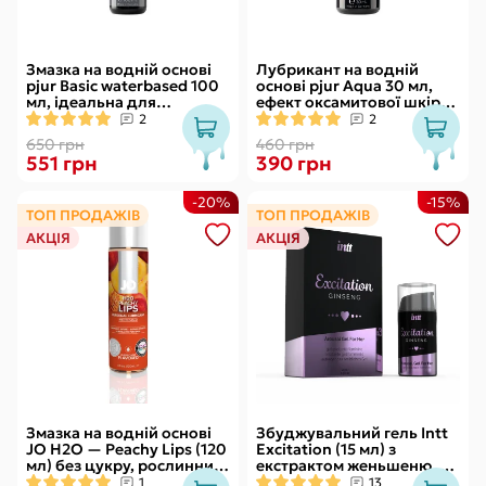
Змазка на водній основі
Лубрикант на водній
pjur Basic waterbased 100
основі pjur Aqua 30 мл,
мл, ідеальна для
ефект оксамитової шкіри
новачків, найкраща ціна/
без прилипання
2
2
якість
650 грн
460 грн
551 грн
390 грн
-20%
-15%
ТОП ПРОДАЖІВ
ТОП ПРОДАЖІВ
АКЦІЯ
АКЦІЯ
Змазка на водній основі
Збуджувальний гель Intt
JO H2O — Peachy Lips (120
Excitation (15 мл) з
мл) без цукру, рослинний
екстрактом женьшеню, з
гліцерин
ефектом вібрації
1
13