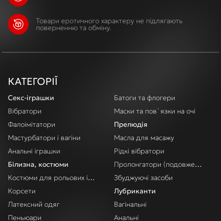
Товари еротичного характеру не підлягають
поверненню та обміну.
КАТЕГОРІЇ
Секс-іграшки
Батоги та флогери
Вібратори
Маски та пов`язки на очі
Фалоімітатори
Прелюдія
Мастурбатори і вагіни
Масла для масажу
Анальні іграшки
Рідкі вібратори
Білизна, костюми
Пролонгатори (подовження акт
Костюми для рольових ігор
Збуджуючі засоби
Корсети
Лубриканти
Латексний одяг
Вагінальні
Пеньюари
Анальні