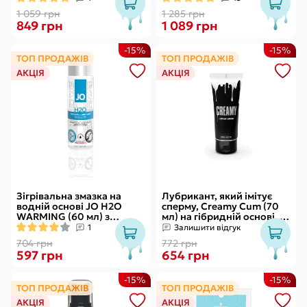
1 059 грн
1 285 грн
849 грн
1 089 грн
-15%
-15%
ТОП ПРОДАЖІВ
ТОП ПРОДАЖІВ
АКЦІЯ
АКЦІЯ
Зігрівальна змазка на
Лубрикант, який імітує
водній основі JO H2O
сперму, Creamy Cum (70
WARMING (60 мл) з
мл) на гібридній основі, з
екстрактом перцевої
олією звіробою
1
Залишити відгук
м’яти
704 грн
772 грн
597 грн
654 грн
-15%
-15%
ТОП ПРОДАЖІВ
ТОП ПРОДАЖІВ
АКЦІЯ
АКЦІЯ