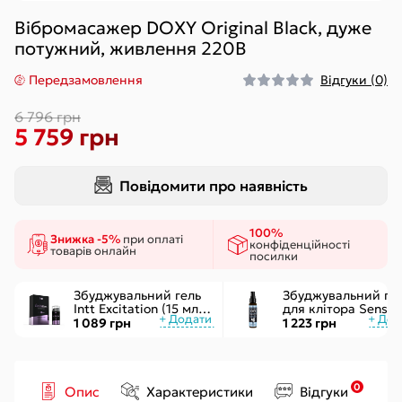
Вібромасажер DOXY Original Black, дуже
потужний, живлення 220В
Передзамовлення
Відгуки (0)
6 796 грн
5 759 грн
Повідомити про наявність
100%
Знижка -5%
при оплаті
конфіденційності
товарів онлайн
посилки
Збуджувальний гель
Збуджувальний ге
Intt Excitation (15 мл) з
для клітора Sensuv
екстрактом
ON for Her Arousal
1 089 грн
1 223 грн
женьшеню, з ефектом
Ice 29мл охолодж.
вібрації
рідкий вібратор
0
Опис
Характеристики
Відгуки