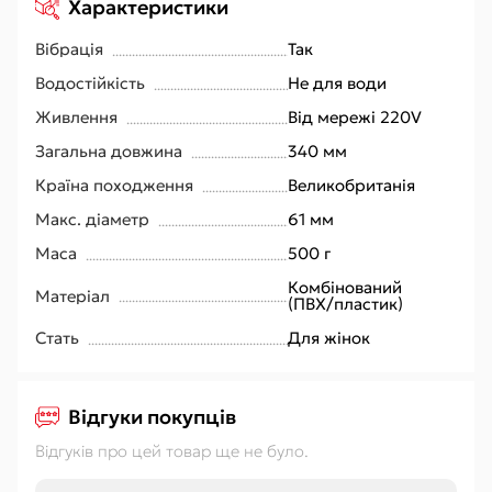
Характеристики
Вібрація
Так
Водостійкість
Не для води
Живлення
Від мережі 220V
Загальна довжина
340 мм
Країна походження
Великобританія
Макс. діаметр
61 мм
Маса
500 г
Комбінований
Матеріал
(ПВХ/пластик)
Стать
Для жінок
Відгуки покупців
Відгуків про цей товар ще не було.